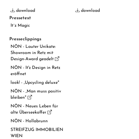
download
download
Pressetext
It´z Magic
Presseclippings
NÖN - Lauter Unikate:
Showroom in Retz mit
Design-Award geadelt
NÖN - It'z Design in Retz
eröffnet
look! - „Upcycling deluxe"
NÖN - „Man muss positiv
bleiben"
NÖN - Neues Leben für
alte Überseekoffer
NÖN - Hollabrunn
STREIFZUG IMMOBILIEN
WIEN