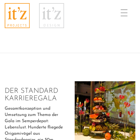
Toggle
naviga
DER STANDARD
KARRIEREGALA
Gesamtkonzeption und
Umsetzung zum Thema der
Gala im Semperdepot:
Lebenslust. Hunderte fliegede
Origamivögel aus
Standardpapier, ein 50m